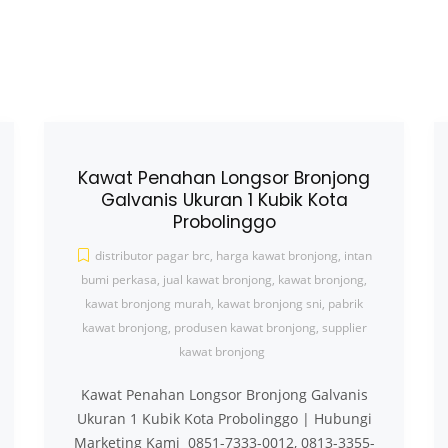
Kawat Penahan Longsor Bronjong
Galvanis Ukuran 1 Kubik Kota
Probolinggo
distributor pagar brc
,
harga kawat bronjong
,
intan
bumi perkasa
,
jual kawat bronjong
,
kawat bronjong
,
kawat bronjong murah
,
kawat bronjong sni
,
pabrik
kawat bronjong
,
produsen kawat bronjong
,
supplier
kawat bronjong
Kawat Penahan Longsor Bronjong Galvanis
Ukuran 1 Kubik Kota Probolinggo | Hubungi
Marketing Kami 0851-7333-0012, 0813-3355-