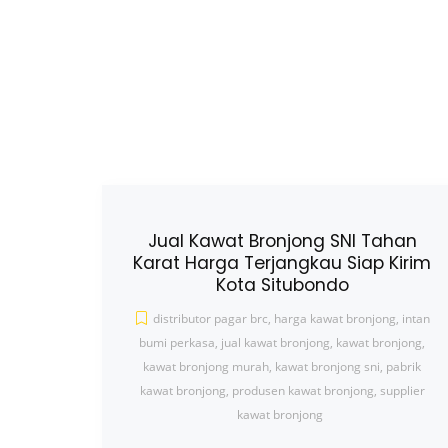
Jual Kawat Bronjong SNI Tahan
Karat Harga Terjangkau Siap Kirim
Kota Situbondo
distributor pagar brc
,
harga kawat bronjong
,
intan
bumi perkasa
,
jual kawat bronjong
,
kawat bronjong
,
kawat bronjong murah
,
kawat bronjong sni
,
pabrik
kawat bronjong
,
produsen kawat bronjong
,
supplier
kawat bronjong