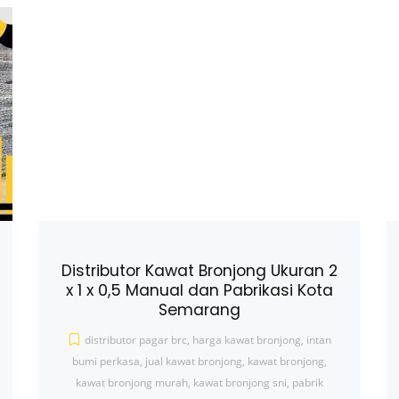
Distributor Kawat Bronjong Ukuran 2
x 1 x 0,5 Manual dan Pabrikasi Kota
Semarang
distributor pagar brc
,
harga kawat bronjong
,
intan
bumi perkasa
,
jual kawat bronjong
,
kawat bronjong
,
kawat bronjong murah
,
kawat bronjong sni
,
pabrik