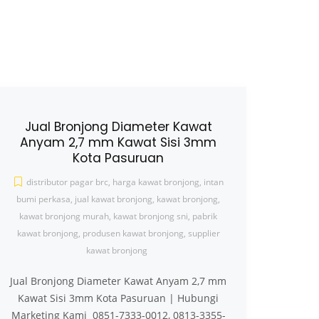
Jual Bronjong Diameter Kawat
Anyam 2,7 mm Kawat Sisi 3mm
Kota Pasuruan
distributor pagar brc
,
harga kawat bronjong
,
intan
bumi perkasa
,
jual kawat bronjong
,
kawat bronjong
,
kawat bronjong murah
,
kawat bronjong sni
,
pabrik
kawat bronjong
,
produsen kawat bronjong
,
supplier
kawat bronjong
Jual Bronjong Diameter Kawat Anyam 2,7 mm
Kawat Sisi 3mm Kota Pasuruan | Hubungi
Marketing Kami 0851-7333-0012, 0813-3355-