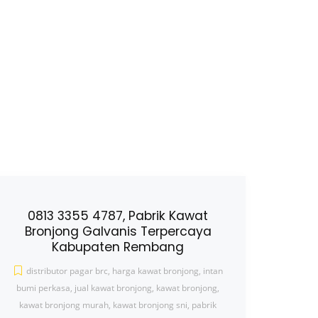
0813 3355 4787, Pabrik Kawat
Bronjong Galvanis Terpercaya
Kabupaten Rembang
distributor pagar brc
,
harga kawat bronjong
,
intan
bumi perkasa
,
jual kawat bronjong
,
kawat bronjong
,
kawat bronjong murah
,
kawat bronjong sni
,
pabrik