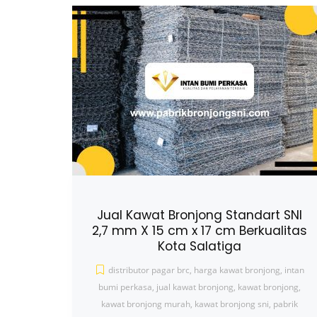
Jual Kawat Bronjong Standart SNI
2,7 mm X 15 cm x 17 cm Berkualitas
Kota Salatiga
distributor pagar brc
,
harga kawat bronjong
,
intan
bumi perkasa
,
jual kawat bronjong
,
kawat bronjong
,
kawat bronjong murah
,
kawat bronjong sni
,
pabrik