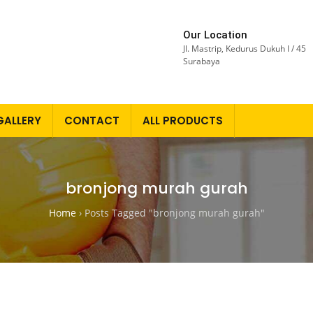
Our Location
Jl. Mastrip, Kedurus Dukuh I / 45
Surabaya
GALLERY
CONTACT
ALL PRODUCTS
bronjong murah gurah
Home
›
Posts Tagged "bronjong murah gurah"