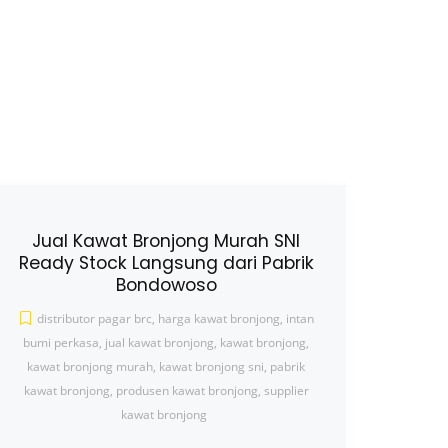
Jual Kawat Bronjong Murah SNI
Ready Stock Langsung dari Pabrik
Bondowoso
distributor pagar brc
,
harga kawat bronjong
,
intan
bumi perkasa
,
jual kawat bronjong
,
kawat bronjong
,
kawat bronjong murah
,
kawat bronjong sni
,
pabrik
kawat bronjong
,
produsen kawat bronjong
,
supplier
kawat bronjong