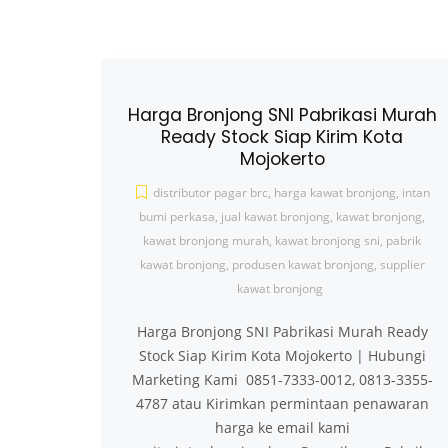
Harga Bronjong SNI Pabrikasi Murah
Ready Stock Siap Kirim Kota
Mojokerto
distributor pagar brc
,
harga kawat bronjong
,
intan
bumi perkasa
,
jual kawat bronjong
,
kawat bronjong
,
kawat bronjong murah
,
kawat bronjong sni
,
pabrik
kawat bronjong
,
produsen kawat bronjong
,
supplier
kawat bronjong
Harga Bronjong SNI Pabrikasi Murah Ready
Stock Siap Kirim Kota Mojokerto | Hubungi
Marketing Kami 0851-7333-0012, 0813-3355-
4787 atau Kirimkan permintaan penawaran
harga ke email kami