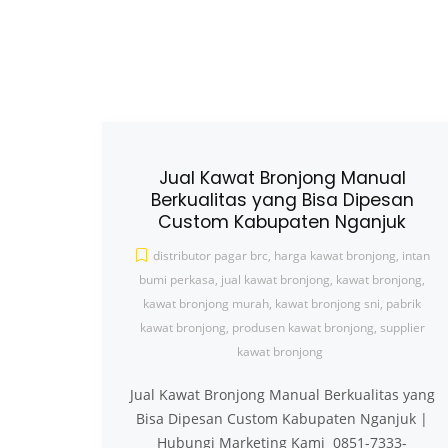
Jual Kawat Bronjong Manual
Berkualitas yang Bisa Dipesan
Custom Kabupaten Nganjuk
distributor pagar brc
,
harga kawat bronjong
,
intan
bumi perkasa
,
jual kawat bronjong
,
kawat bronjong
,
kawat bronjong murah
,
kawat bronjong sni
,
pabrik
kawat bronjong
,
produsen kawat bronjong
,
supplier
kawat bronjong
Jual Kawat Bronjong Manual Berkualitas yang
Bisa Dipesan Custom Kabupaten Nganjuk |
Hubungi Marketing Kami 0851-7333-