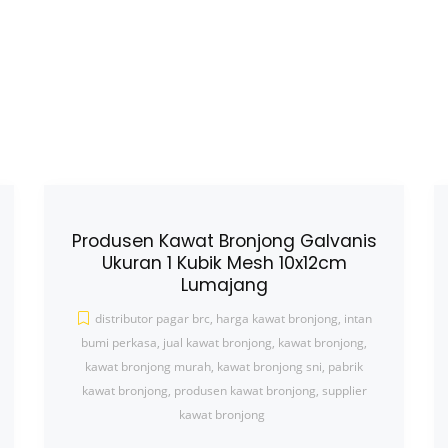
Produsen Kawat Bronjong Galvanis
Ukuran 1 Kubik Mesh 10x12cm
Lumajang
distributor pagar brc
,
harga kawat bronjong
,
intan
bumi perkasa
,
jual kawat bronjong
,
kawat bronjong
,
kawat bronjong murah
,
kawat bronjong sni
,
pabrik
kawat bronjong
,
produsen kawat bronjong
,
supplier
kawat bronjong