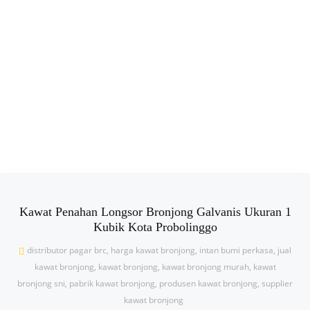
Kawat Penahan Longsor Bronjong Galvanis Ukuran 1
Kubik Kota Probolinggo
distributor pagar brc
,
harga kawat bronjong
,
intan bumi perkasa
,
jual
kawat bronjong
,
kawat bronjong
,
kawat bronjong murah
,
kawat
bronjong sni
,
pabrik kawat bronjong
,
produsen kawat bronjong
,
supplier
kawat bronjong