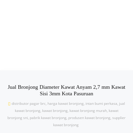
Jual Bronjong Diameter Kawat Anyam 2,7 mm Kawat
Sisi 3mm Kota Pasuruan
distributor pagar brc
,
harga kawat bronjong
,
intan bumi perkasa
,
jual
kawat bronjong
,
kawat bronjong
,
kawat bronjong murah
,
kawat
bronjong sni
,
pabrik kawat bronjong
,
produsen kawat bronjong
,
supplier
kawat bronjong