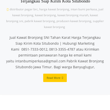
Terjangkau Siap Kirim Kota Situbondo
distributor pagar brc
,
harga kawat bronjong
,
intan bumi perkasa
,
jual
kawat bronjong
,
kawat bronjong
,
kawat bronjong murah
,
kawat
bronjong sni
,
pabrik kawat bronjong
,
produsen kawat bronjong
,
supplier
kawat bronjong
Jual Kawat Bronjong SNI Tahan Karat Harga Terjangkau
Siap Kirim Kota Situbondo | Hubungi Marketing
Kami 0851-7333-0012, 0813-3355-4787 atau Kirimkan
permintaan penawaran harga ke email kami
yaitu intanbumiperkasa@gmail.com Pabrik Kawat Bronjong
Situbondo Jawa Timur. Bagi warga Banyuglugur,
Read More