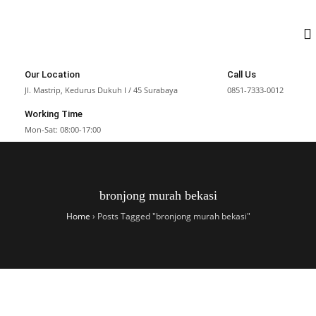
Our Location
Call Us
Jl. Mastrip, Kedurus Dukuh I / 45 Surabaya
0851-7333-0012
Working Time
Mon-Sat: 08:00-17:00
bronjong murah bekasi
Home
›
Posts Tagged "bronjong murah bekasi"