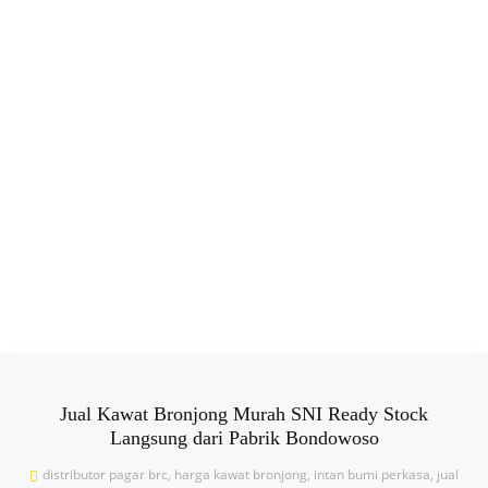
Jual Kawat Bronjong Murah SNI Ready Stock
Langsung dari Pabrik Bondowoso
distributor pagar brc
,
harga kawat bronjong
,
intan bumi perkasa
,
jual