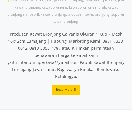
distributor pagar brc
,
harga kawat bronjong
,
intan bumi perkasa
,
jual
kawat bronjong
,
kawat bronjong
,
kawat bronjong murah
,
kawat
bronjong sni
,
pabrik kawat bronjong
,
produsen kawat bronjong
,
supplier
kawat bronjong
Produsen Kawat Bronjong Galvanis Ukuran 1 Kubik Mesh
10x12cm Lumajang | Hubungi Marketing Kami 0851-7333-
0012, 0813-3355-4787 atau Kirimkan permintaan
penawaran harga ke email kami
yaitu intanbumiperkasa@gmail.com Pabrik Kawat Bronjong
Lumajang Jawa Timur. Bagi warga Binakal, Bondowoso,
Botolinggo,
Read More