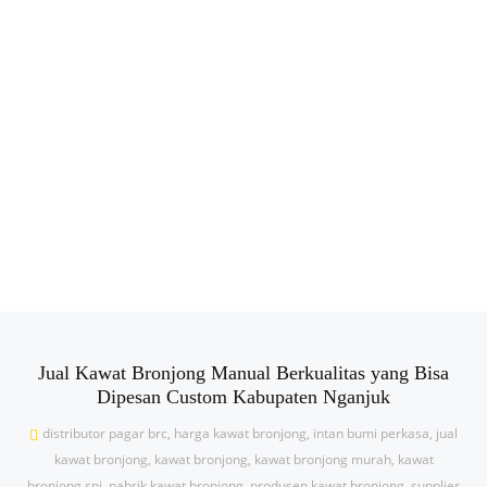
Jual Kawat Bronjong Manual Berkualitas yang Bisa
Dipesan Custom Kabupaten Nganjuk
distributor pagar brc
,
harga kawat bronjong
,
intan bumi perkasa
,
jual
kawat bronjong
,
kawat bronjong
,
kawat bronjong murah
,
kawat
bronjong sni
,
pabrik kawat bronjong
,
produsen kawat bronjong
,
supplier