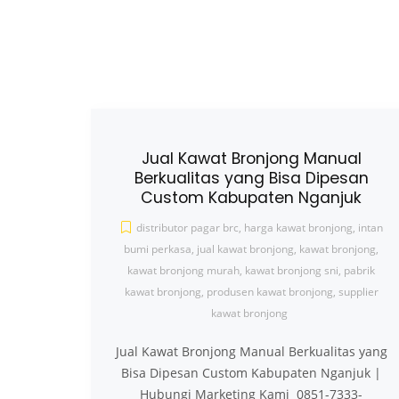
Jual Kawat Bronjong Manual
Berkualitas yang Bisa Dipesan
Custom Kabupaten Nganjuk
distributor pagar brc
,
harga kawat bronjong
,
intan
bumi perkasa
,
jual kawat bronjong
,
kawat bronjong
,
kawat bronjong murah
,
kawat bronjong sni
,
pabrik
kawat bronjong
,
produsen kawat bronjong
,
supplier
kawat bronjong
Jual Kawat Bronjong Manual Berkualitas yang
Bisa Dipesan Custom Kabupaten Nganjuk |
Hubungi Marketing Kami 0851-7333-