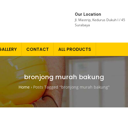
Our Location
Jl. Mastrip, Kedurus Dukuh I / 45
Surabaya
GALLERY
CONTACT
ALL PRODUCTS
bronjong murah bakung
Home
›
Posts Tagged "bronjong murah bakung"