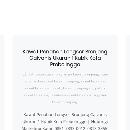
Kawat Penahan Longsor Bronjong
Galvanis Ukuran 1 Kubik Kota
Probolinggo
distributor pagar brc
,
harga kawat bronjong
,
intan
bumi perkasa
,
jual kawat bronjong
,
kawat bronjong
,
kawat bronjong murah
,
kawat bronjong sni
,
pabrik
kawat bronjong
,
produsen kawat bronjong
,
supplier
kawat bronjong
Kawat Penahan Longsor Bronjong Galvanis
Ukuran 1 Kubik Kota Probolinggo | Hubungi
Marketing Kami 0851-7333-0012, 0813-3355-