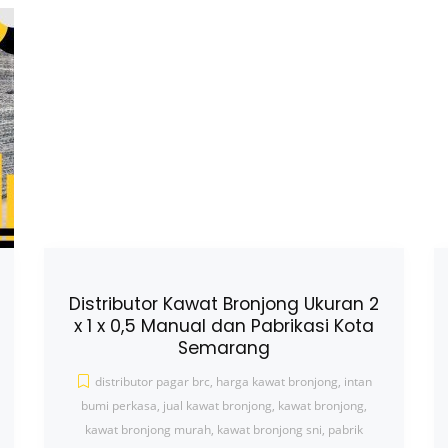
Distributor Kawat Bronjong Ukuran 2
x 1 x 0,5 Manual dan Pabrikasi Kota
Semarang
distributor pagar brc
,
harga kawat bronjong
,
intan
bumi perkasa
,
jual kawat bronjong
,
kawat bronjong
,
kawat bronjong murah
,
kawat bronjong sni
,
pabrik