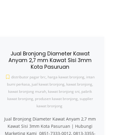
Jual Bronjong Diameter Kawat
Anyam 2,7 mm Kawat Sisi 3mm
Kota Pasuruan
distributor pagar brc
,
harga kawat bronjong
,
intan
bumi perkasa
,
jual kawat bronjong
,
kawat bronjong
,
kawat bronjong murah
,
kawat bronjong sni
,
pabrik
kawat bronjong
,
produsen kawat bronjong
,
supplier
kawat bronjong
Jual Bronjong Diameter Kawat Anyam 2,7 mm
Kawat Sisi 3mm Kota Pasuruan | Hubungi
Marketing Kami 0851-7333-0012, 0813-3355-