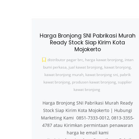
Harga Bronjong SNI Pabrikasi Murah
Ready Stock Siap Kirim Kota
Mojokerto
distributor pagar brc
,
harga kawat bronjong
,
intan
bumi perkasa
,
jual kawat bronjong
,
kawat bronjong
,
kawat bronjong murah
,
kawat bronjong sni
,
pabrik
kawat bronjong
,
produsen kawat bronjong
,
supplier
kawat bronjong
Harga Bronjong SNI Pabrikasi Murah Ready
Stock Siap Kirim Kota Mojokerto | Hubungi
Marketing Kami 0851-7333-0012, 0813-3355-
4787 atau Kirimkan permintaan penawaran
harga ke email kami