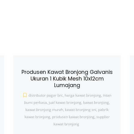
Produsen Kawat Bronjong Galvanis
Ukuran 1 Kubik Mesh 10x12cm
Lumajang
distributor pagar brc
,
harga kawat bronjong
,
intan
bumi perkasa
,
jual kawat bronjong
,
kawat bronjong
,
kawat bronjong murah
,
kawat bronjong sni
,
pabrik
kawat bronjong
,
produsen kawat bronjong
,
supplier
kawat bronjong