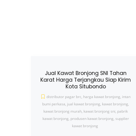
Jual Kawat Bronjong SNI Tahan
Karat Harga Terjangkau Siap Kirim
Kota Situbondo
distributor pagar brc
,
harga kawat bronjong
,
intan
bumi perkasa
,
jual kawat bronjong
,
kawat bronjong
,
kawat bronjong murah
,
kawat bronjong sni
,
pabrik
kawat bronjong
,
produsen kawat bronjong
,
supplier
kawat bronjong