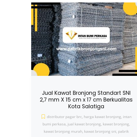
Jual Kawat Bronjong Standart SNI
2,7 mm X 15 cm x 17 cm Berkualitas
Kota Salatiga
distributor pagar brc
,
harga kawat bronjong
,
intan
bumi perkasa
,
jual kawat bronjong
,
kawat bronjong
,
kawat bronjong murah
,
kawat bronjong sni
,
pabrik