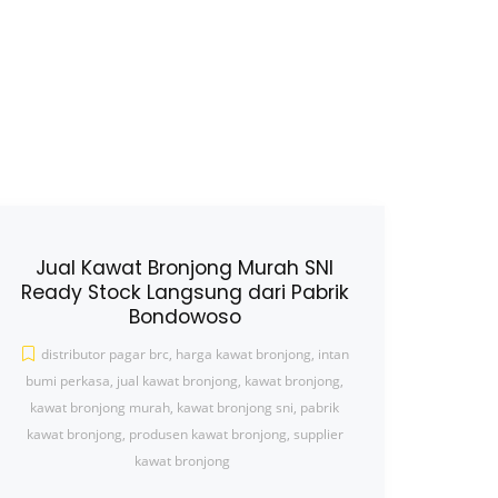
Jual Kawat Bronjong Murah SNI
Ready Stock Langsung dari Pabrik
Bondowoso
distributor pagar brc
,
harga kawat bronjong
,
intan
bumi perkasa
,
jual kawat bronjong
,
kawat bronjong
,
kawat bronjong murah
,
kawat bronjong sni
,
pabrik
kawat bronjong
,
produsen kawat bronjong
,
supplier
kawat bronjong