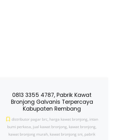
0813 3355 4787, Pabrik Kawat
Bronjong Galvanis Terpercaya
Kabupaten Rembang
distributor pagar brc
,
harga kawat bronjong
,
intan
bumi perkasa
,
jual kawat bronjong
,
kawat bronjong
,
kawat bronjong murah
,
kawat bronjong sni
,
pabrik