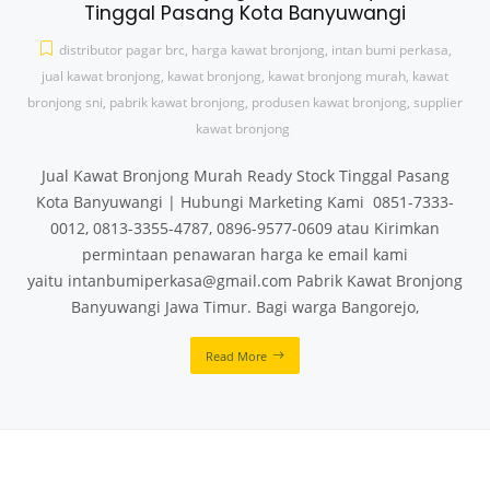
Tinggal Pasang Kota Banyuwangi
distributor pagar brc
,
harga kawat bronjong
,
intan bumi perkasa
,
jual kawat bronjong
,
kawat bronjong
,
kawat bronjong murah
,
kawat
bronjong sni
,
pabrik kawat bronjong
,
produsen kawat bronjong
,
supplier
kawat bronjong
Jual Kawat Bronjong Murah Ready Stock Tinggal Pasang
Kota Banyuwangi | Hubungi Marketing Kami 0851-7333-
0012, 0813-3355-4787, 0896-9577-0609 atau Kirimkan
permintaan penawaran harga ke email kami
yaitu intanbumiperkasa@gmail.com Pabrik Kawat Bronjong
Banyuwangi Jawa Timur. Bagi warga Bangorejo,
Read More