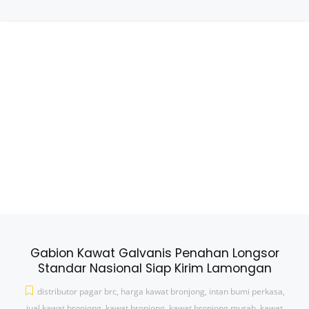
Gabion Kawat Galvanis Penahan Longsor
Standar Nasional Siap Kirim Lamongan
distributor pagar brc
,
harga kawat bronjong
,
intan bumi perkasa
,
jual kawat bronjong
,
kawat bronjong
,
kawat bronjong murah
,
kawat