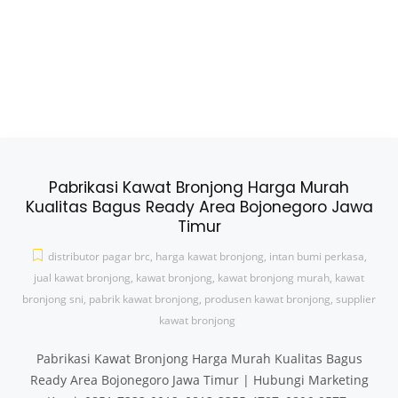
Pabrikasi Kawat Bronjong Harga Murah
Kualitas Bagus Ready Area Bojonegoro Jawa
Timur
distributor pagar brc
,
harga kawat bronjong
,
intan bumi perkasa
,
jual kawat bronjong
,
kawat bronjong
,
kawat bronjong murah
,
kawat
bronjong sni
,
pabrik kawat bronjong
,
produsen kawat bronjong
,
supplier
kawat bronjong
Pabrikasi Kawat Bronjong Harga Murah Kualitas Bagus
Ready Area Bojonegoro Jawa Timur | Hubungi Marketing