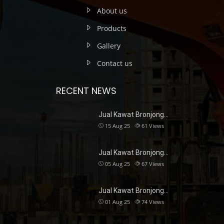
About us
Products
Gallery
Contact us
RECENT NEWS
Jual Kawat Bronjong…
15 Aug 25
61
Views
Jual Kawat Bronjong…
05 Aug 25
67
Views
Jual Kawat Bronjong…
01 Aug 25
74
Views