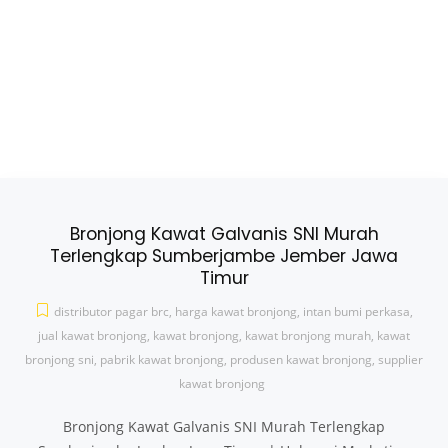
Bronjong Kawat Galvanis SNI Murah
Terlengkap Sumberjambe Jember Jawa
Timur
distributor pagar brc
,
harga kawat bronjong
,
intan bumi perkasa
,
jual kawat bronjong
,
kawat bronjong
,
kawat bronjong murah
,
kawat
bronjong sni
,
pabrik kawat bronjong
,
produsen kawat bronjong
,
supplier
kawat bronjong
Bronjong Kawat Galvanis SNI Murah Terlengkap