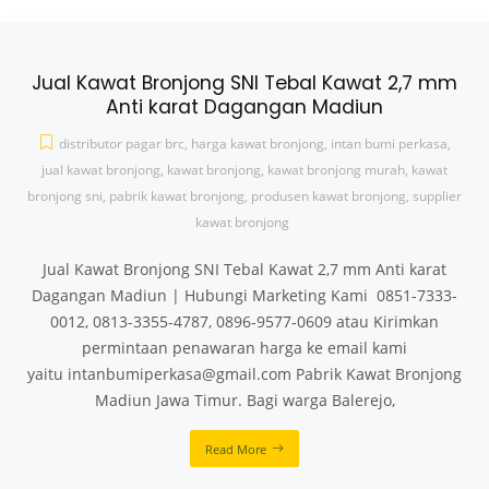
Jual Kawat Bronjong SNI Tebal Kawat 2,7 mm
Anti karat Dagangan Madiun
distributor pagar brc
,
harga kawat bronjong
,
intan bumi perkasa
,
jual kawat bronjong
,
kawat bronjong
,
kawat bronjong murah
,
kawat
bronjong sni
,
pabrik kawat bronjong
,
produsen kawat bronjong
,
supplier
kawat bronjong
Jual Kawat Bronjong SNI Tebal Kawat 2,7 mm Anti karat
Dagangan Madiun | Hubungi Marketing Kami 0851-7333-
0012, 0813-3355-4787, 0896-9577-0609 atau Kirimkan
permintaan penawaran harga ke email kami
yaitu intanbumiperkasa@gmail.com Pabrik Kawat Bronjong
Madiun Jawa Timur. Bagi warga Balerejo,
Read More