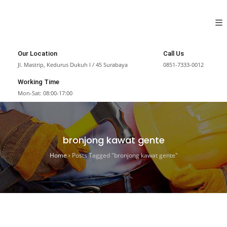
Our Location
Call Us
Jl. Mastrip, Kedurus Dukuh I / 45 Surabaya
0851-7333-0012
Working Time
Mon-Sat: 08:00-17:00
bronjong kawat gente
Home
›
Posts Tagged "bronjong kawat gente"