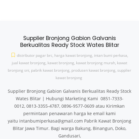
Supplier Bronjong Gabion Galvanis
Berkualitas Ready Stock Wates Blitar
distributor pagar brc
,
harga kawat bronjong
,
intan bumi perkasa
,
jual kawat bronjong
,
kawat bronjong
,
kawat bronjong murah
,
kawat
bronjong sni
,
pabrik kawat bronjong
,
produsen kawat bronjong
,
supplier
kawat bronjong
Supplier Bronjong Gabion Galvanis Berkualitas Ready Stock
Wates Blitar | Hubungi Marketing Kami 0851-7333-
0012, 0813-3355-4787, 0896-9577-0609 atau Kirimkan
permintaan penawaran harga ke email kami
yaitu intanbumiperkasa@gmail.com Pabrik Kawat Bronjong
Blitar Jawa Timur. Bagi warga Bakung, Binangun, Doko,
Gandusari,