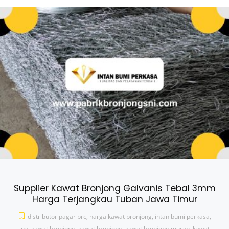
Supplier Kawat Bronjong Galvanis Tebal 3mm
Harga Terjangkau Tuban Jawa Timur
distributor pagar brc
,
harga kawat bronjong
,
intan bumi perkasa
,
jual kawat bronjong
,
kawat bronjong
,
kawat bronjong murah
,
kawat